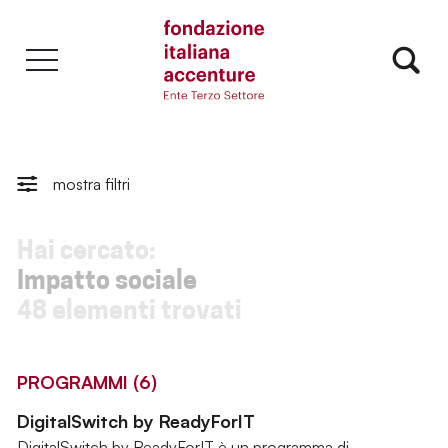
mostra filtri
Hai cercato:
Impatto sociale
48 elementi trovati
PROGRAMMI (6)
DigitalSwitch by ReadyForIT
DigitalSwitch by ReadyForIT è un programma di