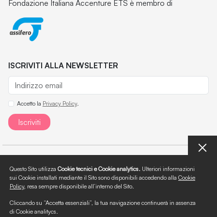
Fondazione Italiana Accenture ETS è membro di
ISCRIVITI ALLA NEWSLETTER
Accetto la
Privacy Policy
.
Iscriviti
Chi siamo
Questo Sito utilizza
Cookie tecnici e Cookie analytics.
Ulteriori informazioni
sui Cookie installati mediante il Sito sono disponibili accedendo alla
Cookie
Area Stampa
Policy
, resa sempre disponibile all’interno del Sito.
Documenti
Cliccando su “Accetta essenziali”, la tua navigazione continuerà in assenza
di Cookie analitycs.
Policies