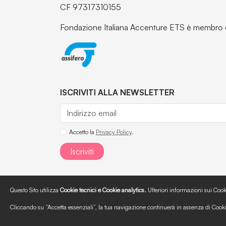
CF 97317310155
Fondazione Italiana Accenture ETS è membro 
ISCRIVITI ALLA NEWSLETTER
Accetto la
Privacy Policy
.
Iscriviti
Questo Sito utilizza
Cookie tecnici e Cookie analytics.
Ulteriori informazioni sui Cook
Chi siamo
Area Stampa
Doc
Cliccando su “Accetta essenziali”, la tua navigazione continuerà in assenza di Cooki