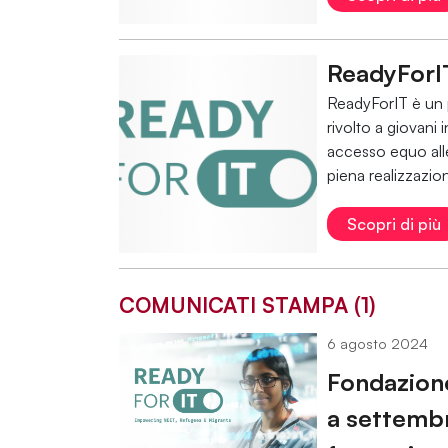
ReadyForI
ReadyForIT è un 
rivolto a giovani i
accesso equo all
piena realizzazion
Scopri di più
COMUNICATI STAMPA (1)
6 agosto 2024
Fondazione
a settembr