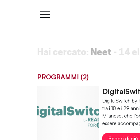
Hai cercato:
Neet
-
14 el
PROGRAMMI (2)
DigitalSwi
DigitalSwitch by 
tra i 18 e i 29 an
Milanese, che l’ob
essere accompagn
Scopri di più