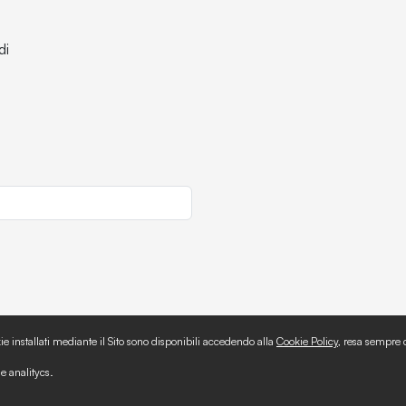
di
ie installati mediante il Sito sono disponibili accedendo alla
Cookie Policy
, resa sempre d
umenti
Policies
e analitycs.
Privacy Policy