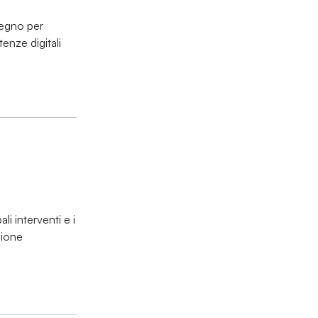
pegno per
enze digitali
i interventi e i
sione
e