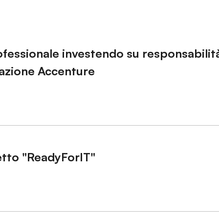
fessionale investendo su responsabilit
dazione Accenture
etto "ReadyForIT"