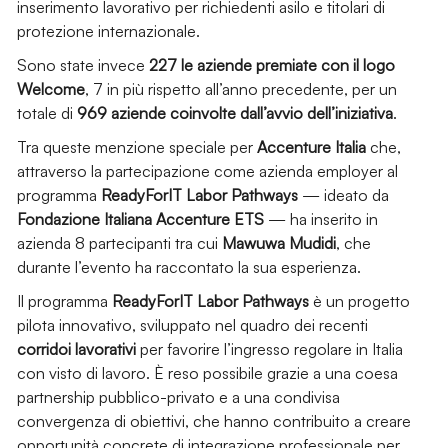
inserimento lavorativo per richiedenti asilo e titolari di
protezione internazionale.
Sono state invece
227 le aziende premiate con il logo
Welcome
, 7 in più rispetto all’anno precedente, per un
totale di
969 aziende coinvolte dall’avvio dell’iniziativa
.
Tra queste menzione speciale per
Accenture Italia
che,
attraverso la partecipazione come azienda employer al
programma
ReadyForIT Labor Pathways
— ideato da
Fondazione Italiana Accenture ETS
— ha inserito in
azienda 8 partecipanti tra cui
Mawuwa Mudidi
, che
durante l’evento ha raccontato la sua esperienza.
Il programma
ReadyForIT Labor Pathways
è un progetto
pilota innovativo, sviluppato nel quadro dei recenti
corridoi lavorativi
per favorire l’ingresso regolare in Italia
con visto di lavoro. È reso possibile grazie a una coesa
partnership pubblico-privato e a una condivisa
convergenza di obiettivi, che hanno contribuito a creare
opportunità concrete di integrazione professionale per