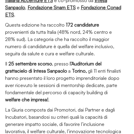
Italiana Accenture ETS
e co-promosso da
Intesa
Sanpaolo
,
Fondazione Snam ETS
e
Fondazione Conad
ETS
.
Questa edizione ha raccolto
172 candidature
provenienti da tutta Italia (48% nord, 24% centro e
28% sud). La categoria che ha raccolto il maggior
numero di candidature è quella del welfare inclusivo,
seguita da salute e cura e welfare culturale.
Il
25
settembre scorso
, presso
l’Auditorium del
grattacielo di Intesa Sanpaolo
a
Torino,
gli 11 enti finalisti
hanno presentato il loro progetto imprenditoriale dopo
aver ricevuto le sessioni di mentorship dedicate, parte
fondamentale del percorso di capacity building di
welfare che impresa!
.
La Giuria composta dai Promotori, dai Partner e dagli
Incubatori, basandosi su criteri quali la capacità di
generare impatto sociale, di favorire l’inclusione
lavorativa, il welfare culturale, l’innovazione tecnologica