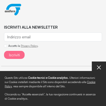
ISCRIVITI ALLA NEWSLETTER
Accetto la
Privacy Policy
.
Iscriviti
Chi siamo
Questo Sito utilizza
Cookie tecnici e Cookie analytics.
Ulteriori informazioni
sui Cookie installati mediante il Sito sono disponibili accedendo alla
Cookie
Area Stampa
Policy
, resa sempre disponibile all’interno del Sito.
Documenti
Cliccando su “Accetta essenziali”, la tua navigazione continuerà in assenza
di Cookie analitycs.
Policies
Privacy Policy